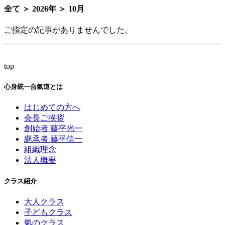
全て ＞ 2026年 ＞ 10月
ご指定の記事がありませんでした。
top
心身統一合氣道とは
はじめての方へ
会長ご挨拶
創始者 藤平光一
継承者 藤平信一
組織理念
法人概要
クラス紹介
大人クラス
子どもクラス
氣のクラス