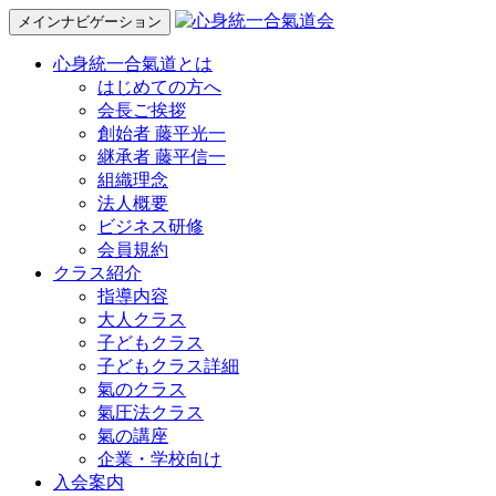
メインナビゲーション
心身統一合氣道とは
はじめての方へ
会長ご挨拶
創始者 藤平光一
継承者 藤平信一
組織理念
法人概要
ビジネス研修
会員規約
クラス紹介
指導内容
大人クラス
子どもクラス
子どもクラス詳細
氣のクラス
氣圧法クラス
氣の講座
企業・学校向け
入会案内