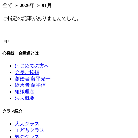
全て ＞ 2026年 ＞ 01月
ご指定の記事がありませんでした。
top
心身統一合氣道とは
はじめての方へ
会長ご挨拶
創始者 藤平光一
継承者 藤平信一
組織理念
法人概要
クラス紹介
大人クラス
子どもクラス
氣のクラス