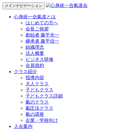
メインナビゲーション
心身統一合氣道とは
はじめての方へ
会長ご挨拶
創始者 藤平光一
継承者 藤平信一
組織理念
法人概要
ビジネス研修
会員規約
クラス紹介
指導内容
大人クラス
子どもクラス
子どもクラス詳細
氣のクラス
氣圧法クラス
氣の講座
企業・学校向け
入会案内