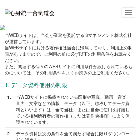
利用規約
メ
イ
WEBサイトのご利用条件
ン
ナ
当WEBサイトは、当会が業務を委託するKiマネジメント株式会社
ビ
が運営しています。
ゲ
当WEBサイトにおける著作権は当会に帰属しており、利用上の制
ー
限がありますので、ご利用の前に必ず以下の利用条件をお読みく
シ
ださい。
ョ
また、関連する個々のWEBサイトに利用条件が設けられているも
ン
のについては、その利用条件をよくお読みの上ご利用ください。
1. データ資料使用の制限
1.
当WEBサイトに掲載されている図形や写真、動画、音楽、
音声、文章などの情報、データ（以下、総称してデータ資
料といいます）は、全て当社、または当会に使用を許諾し
ている権利所有者の著作権（または著作隣接権）により保
護されています。
2.
データ資料は次の条件を全て満たす場合に限りダウンロー
ドを認めます。