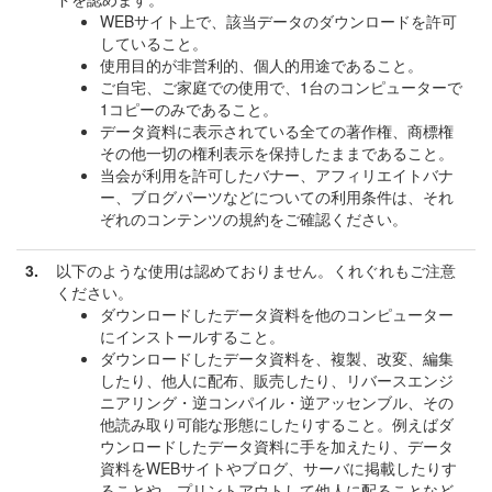
WEBサイト上で、該当データのダウンロードを許可
していること。
使用目的が非営利的、個人的用途であること。
ご自宅、ご家庭での使用で、1台のコンピューターで
1コピーのみであること。
データ資料に表示されている全ての著作権、商標権
その他一切の権利表示を保持したままであること。
当会が利用を許可したバナー、アフィリエイトバナ
ー、ブログパーツなどについての利用条件は、それ
ぞれのコンテンツの規約をご確認ください。
3.
以下のような使用は認めておりません。くれぐれもご注意
ください。
ダウンロードしたデータ資料を他のコンピューター
にインストールすること。
ダウンロードしたデータ資料を、複製、改変、編集
したり、他人に配布、販売したり、リバースエンジ
ニアリング・逆コンパイル・逆アッセンブル、その
他読み取り可能な形態にしたりすること。例えばダ
ウンロードしたデータ資料に手を加えたり、データ
資料をWEBサイトやブログ、サーバに掲載したりす
ることや、プリントアウトして他人に配ることなど