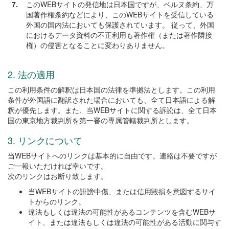
7.
このWEBサイトの発信地は日本国ですが、ベルヌ条約、万
国著作権条約などにより、このWEBサイトを受信している
外国の国内法においても保護されています。 従って、外国
におけるデータ資料の不正利用も著作権（または著作隣接
権）の侵害となることに変わりありません。
2. 法の適用
この利用条件の解釈は日本国の法律を準拠法とします。この利用
条件が外国語に翻訳された場合においても、全て日本語による解
釈が優先します。また、当WEBサイトに関する訴訟は、全て日本
国の東京地方裁判所を第一審の専属管轄裁判所とします。
3. リンクについて
当WEBサイトへのリンクは基本的に自由です。連絡は不要ですが
ご一報いただければ幸いです。
次のリンクはお断り致します。
当WEBサイトの誹謗中傷、または信用毀損を意図するサイ
トからのリンク。
違法もしくは違法の可能性があるコンテンツを含むWEBサ
イト、または違法もしくは違法の可能性がある活動に関与す