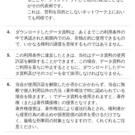
がその代表例です。
これは、営利を目的としないネットワーク上におい
ても同様です。
4.
ダウンロードしたデータ資料は、あくまでこの利用条件の
中で承認された範囲内でのみ、非独占的に使用できるもの
で、いかなる権利の譲渡を意味するものではありません。
5.
この利用条件に違反したときは、当社はデータ資料の使用
許諾を解除することができます。この場合、データ資料の
ご利用を直ちに中止するとともに、ダウンロードしたデー
タ資料及びそのコピーを全て抹消しなければなりません。
6.
当会が使用許諾を解除したか否かにかかわらず、当会に無
断で個人利用以外の方法（著作権法で特に認められている
場合を除きます。）でデータ資料を使用されますと、著作
権（または著作隣接権）の侵害となります。
著作権侵害は、著作権法により違法行為とされ、権利者か
ら侵害行為の差止めや損害賠償の請求を受けるだけでな
く、厳格な刑事罰の対象となりますので、くれぐれもご注
意ください。