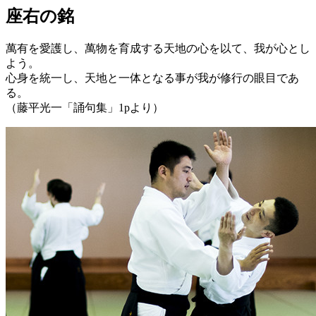
座右の銘
萬有を愛護し、萬物を育成する天地の心を以て、我が心とし
よう。
心身を統一し、天地と一体となる事が我が修行の眼目であ
る。
（藤平光一「誦句集」1pより）