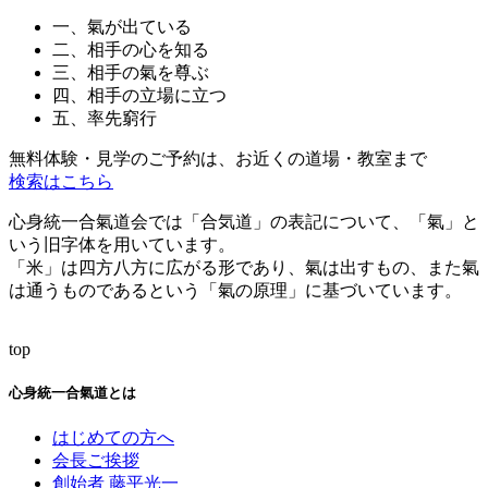
一、氣が出ている
二、相手の心を知る
三、相手の氣を尊ぶ
四、相手の立場に立つ
五、率先窮行
無料体験・見学のご予約は、お近くの道場・教室まで
検索はこちら
心身統一合氣道会では「合気道」の表記について、「氣」と
いう旧字体を用いています。
「米」は四方八方に広がる形であり、氣は出すもの、また氣
は通うものであるという「氣の原理」に基づいています。
top
心身統一合氣道とは
はじめての方へ
会長ご挨拶
創始者 藤平光一