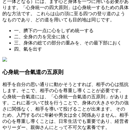
と一体となる）には、まず心と身体を一つに用いる必要があ
ります。「心身統一の四大原則」は心身統一するための具体
的な方法です。 これらは山の頂に至る四つの登り道のよう
なものであり、どの道を用いても目的地は同じです。
一、臍下の一点に心をしずめ統一する
二、全身の力を完全に抜く
三、身体の総ての部分の重みを、その最下部におく
四、氣を出す
心身統一合氣道の五原則
相手を自分の思い通りに動かそうとすれば、相手の心は抵抗
します。そこで、相手の心を尊重し導くことが必要です。
心身統一合氣道には、「心身統一合氣道の五原則」がありま
す。これに基づいて技を行うことで、身体の大きさや力の強
さに関係なく、相手を導いて投げることが出来ます。 その
ため、入門するのに年齢や男女は全く関係ありません。相手
の心を尊重し導くことは、日常生活でも重要であり、経営者
やリーダー、親御さんにとって不可欠な素養です。