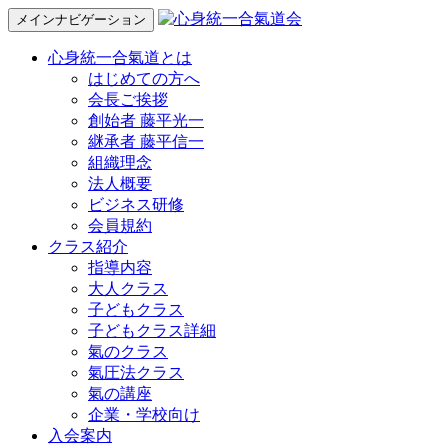
メインナビゲーション
心身統一合氣道とは
はじめての方へ
会長ご挨拶
創始者 藤平光一
継承者 藤平信一
組織理念
法人概要
ビジネス研修
会員規約
クラス紹介
指導内容
大人クラス
子どもクラス
子どもクラス詳細
氣のクラス
氣圧法クラス
氣の講座
企業・学校向け
入会案内