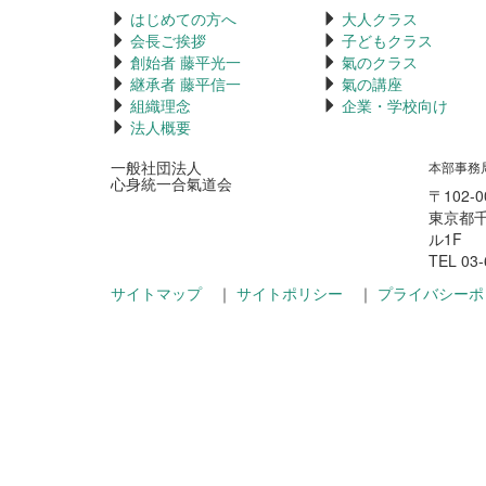
はじめての方へ
大人クラス
会長ご挨拶
子どもクラス
創始者 藤平光一
氣のクラス
継承者 藤平信一
氣の講座
組織理念
企業・学校向け
法人概要
一般社団法人
本部事務
心身統一合氣道会
〒102-0
東京都千
ル1F
TEL 03-
サイトマップ
｜
サイトポリシー
｜
プライバシーポ