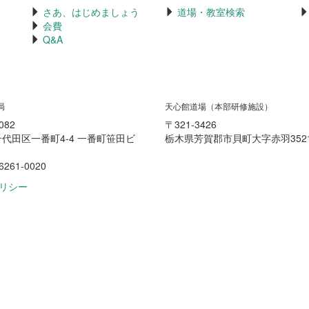
さあ、はじめましょう
道場・教室検索
会費
Q&A
局
天心館道場（本部研修施設）
082
〒321-3426
代田区一番町4-4 一番町笹田ビ
栃木県芳賀郡市貝町大字赤羽3521
6261-0020
リシー