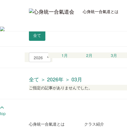
心身統一合氣道とは
全て
西
1月
2月
3月
暦
の
選
択
全て ＞ 2026年 ＞ 03月
ご指定の記事がありませんでした。
top
心身統一合氣道とは
クラス紹介