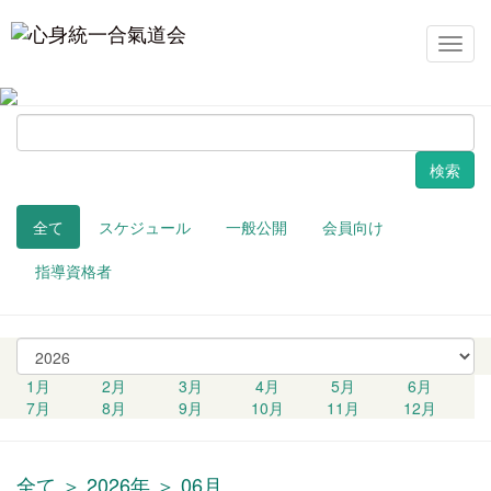
セミナー・講習会
メ
イ
ン
ナ
検
ビ
索
ゲ
ー
シ
ョ
全て
スケジュール
一般公開
会員向け
ン
指導資格者
西
暦
1月
2月
3月
4月
5月
6月
の
7月
8月
9月
10月
11月
12月
選
択
全て ＞ 2026年 ＞ 06月