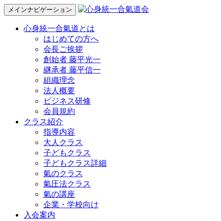
メインナビゲーション
心身統一合氣道とは
はじめての方へ
会長ご挨拶
創始者 藤平光一
継承者 藤平信一
組織理念
法人概要
ビジネス研修
会員規約
クラス紹介
指導内容
大人クラス
子どもクラス
子どもクラス詳細
氣のクラス
氣圧法クラス
氣の講座
企業・学校向け
入会案内