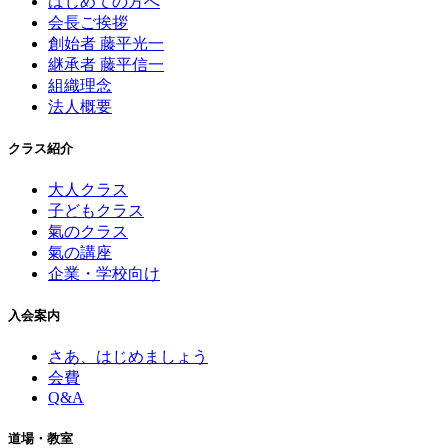
はじめての方へ
会長ご挨拶
創始者 藤平光一
継承者 藤平信一
組織理念
法人概要
クラス紹介
大人クラス
子どもクラス
氣のクラス
氣の講座
企業・学校向け
入会案内
さあ、はじめましょう
会費
Q&A
道場・教室