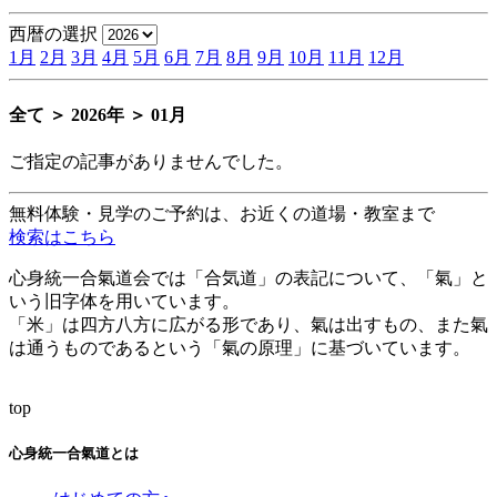
西暦の選択
1月
2月
3月
4月
5月
6月
7月
8月
9月
10月
11月
12月
全て ＞ 2026年 ＞ 01月
ご指定の記事がありませんでした。
無料体験・見学のご予約は、お近くの道場・教室まで
検索はこちら
心身統一合氣道会では「合気道」の表記について、「氣」と
いう旧字体を用いています。
「米」は四方八方に広がる形であり、氣は出すもの、また氣
は通うものであるという「氣の原理」に基づいています。
top
心身統一合氣道とは