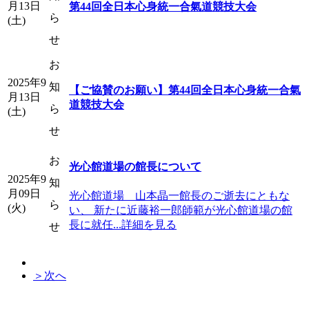
月13日
第44回全日本心身統一合氣道競技大会
ら
(土)
せ
お
2025年9
知
【ご協賛のお願い】第44回全日本心身統一合氣
月13日
道競技大会
ら
(土)
せ
お
光心館道場の館長について
2025年9
知
月09日
光心館道場 山本晶一館長のご逝去にともな
ら
(火)
い、 新たに近藤裕一郎師範が光心館道場の館
長に就任...詳細を見る
せ
＞次へ