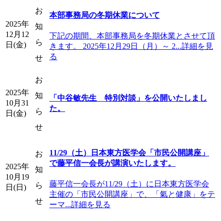
お
本部事務局の冬期休業について
2025年
知
12月12
下記の期間、本部事務局を冬期休業とさせて頂
ら
日(金)
きます。 2025年12月29日（月）～ 2...詳細を見
る
せ
お
2025年
知
「中谷敏先生 特別対談」を公開いたしまし
10月31
た。
ら
日(金)
せ
11/29（土）日本東方医学会「市民公開講座」
お
で藤平信一会長が講演いたします。
2025年
知
10月19
藤平信一会長が11/29（土）に日本東方医学会
ら
日(日)
主催の「市民公開講座」で、「氣と健康」をテ
せ
ーマ...詳細を見る