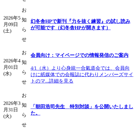
お
2026年5
知
幻冬舎HPで新刊『力を抜く練習』の試し読み
月09日
が可能です（幻冬舎HPが開きます）
ら
(土)
せ
お
会員向け：マイページでの情報発信のご案内
2026年4
知
月01日
4/1（水）より心身統一合氣道会では、会員向
ら
(水)
けに紙媒体での会報誌に代わりメンバーズサイ
トのマ...詳細を見る
せ
お
2026年3
知
「朝田浩司先生 特別対談」を公開いたしまし
月31日
た。
ら
(火)
せ