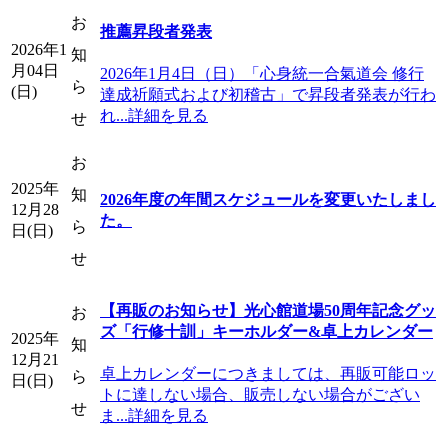
お
推薦昇段者発表
2026年1
知
月04日
2026年1月4日（日）「心身統一合氣道会 修行
ら
(日)
達成祈願式および初稽古」で昇段者発表が行わ
れ...詳細を見る
せ
お
2025年
知
2026年度の年間スケジュールを変更いたしまし
12月28
た。
ら
日(日)
せ
【再販のお知らせ】光心館道場50周年記念グッ
お
ズ「行修十訓」キーホルダー&卓上カレンダー
2025年
知
12月21
卓上カレンダーにつきましては、再販可能ロッ
ら
日(日)
トに達しない場合、販売しない場合がござい
せ
ま...詳細を見る