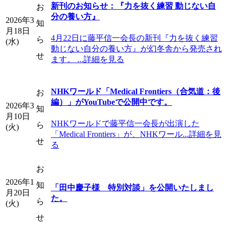
新刊のお知らせ：『力を抜く練習 動じない自
お
分の養い方』
2026年3
知
月18日
4月22日に藤平信一会長の新刊『力を抜く練習
ら
(水)
動じない自分の養い方』が幻冬舎から発売され
せ
ます。 ...詳細を見る
NHKワールド「Medical Frontiers（合気道：後
お
編）」がYouTubeで公開中です。
2026年3
知
月10日
NHKワールドで藤平信一会長が出演した
ら
(火)
「Medical Frontiers」が、NHKワール...詳細を見
せ
る
お
2026年1
知
「田中慶子様 特別対談」を公開いたしまし
月20日
た。
ら
(火)
せ