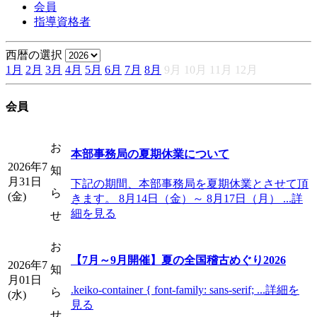
会員
指導資格者
西暦の選択
1月
2月
3月
4月
5月
6月
7月
8月
9月
10月
11月
12月
会員
お
本部事務局の夏期休業について
2026年7
知
月31日
下記の期間、本部事務局を夏期休業とさせて頂
ら
(金)
きます。 8月14日（金）～ 8月17日（月） ...詳
細を見る
せ
お
【7月～9月開催】夏の全国稽古めぐり2026
2026年7
知
月01日
.keiko-container { font-family: sans-serif; ...詳細を
ら
(水)
見る
せ