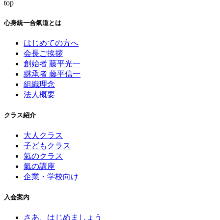
top
心身統一合氣道とは
はじめての方へ
会長ご挨拶
創始者 藤平光一
継承者 藤平信一
組織理念
法人概要
クラス紹介
大人クラス
子どもクラス
氣のクラス
氣の講座
企業・学校向け
入会案内
さあ、はじめましょう