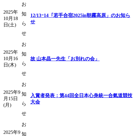
お
2025年
知
12/13ｰ14「若手合宿2025in朝霧高原」のお知ら
10月18
せ
ら
日(土)
せ
お
2025年
知
10月16
故 山本晶一先生「お別れの会」
ら
日(木)
せ
お
2025年9
知
入賞者発表：第44回全日本心身統一合氣道競技
月15日
大会
ら
(月)
せ
お
2025年9
知