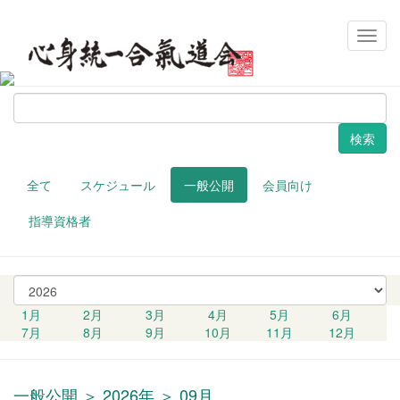
セミナー・講習会
メ
イ
ン
ナ
検
ビ
索
ゲ
ー
シ
ョ
全て
スケジュール
一般公開
会員向け
ン
指導資格者
西
暦
1月
2月
3月
4月
5月
6月
の
7月
8月
9月
10月
11月
12月
選
択
一般公開 ＞ 2026年 ＞ 09月