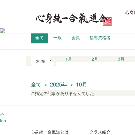
心身
全て
一般
会員
指導資格者
西
1月
2月
3月
暦
の
選
択
全て ＞ 2025年 ＞ 10月
ご指定の記事がありませんでした。
top
心身統一合氣道とは
クラス紹介