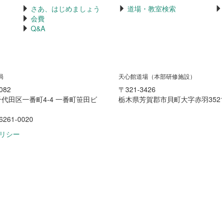
さあ、はじめましょう
道場・教室検索
会費
Q&A
局
天心館道場（本部研修施設）
082
〒321-3426
代田区一番町4-4 一番町笹田ビ
栃木県芳賀郡市貝町大字赤羽3521
6261-0020
リシー