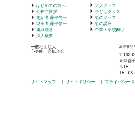
はじめての方へ
大人クラス
会長ご挨拶
子どもクラス
創始者 藤平光一
氣のクラス
継承者 藤平信一
氣の講座
組織理念
企業・学校向け
法人概要
一般社団法人
本部事務
心身統一合氣道会
〒102-0
東京都千
ル1F
TEL 03-
サイトマップ
｜
サイトポリシー
｜
プライバシーポ