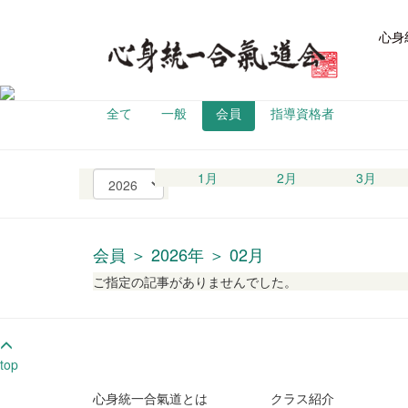
心身
全て
一般
会員
指導資格者
西
1月
2月
3月
暦
の
選
択
会員 ＞ 2026年 ＞ 02月
ご指定の記事がありませんでした。
top
心身統一合氣道とは
クラス紹介