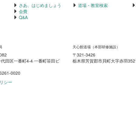
さあ、はじめましょう
道場・教室検索
会費
Q&A
局
天心館道場（本部研修施設）
082
〒321-3426
代田区一番町4-4 一番町笹田ビ
栃木県芳賀郡市貝町大字赤羽3521
6261-0020
リシー