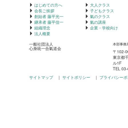
はじめての方へ
大人クラス
会長ご挨拶
子どもクラス
創始者 藤平光一
氣のクラス
継承者 藤平信一
氣の講座
組織理念
企業・学校向け
法人概要
一般社団法人
本部事務
心身統一合氣道会
〒102-0
東京都千
ル1F
TEL 03-
サイトマップ
｜
サイトポリシー
｜
プライバシーポ