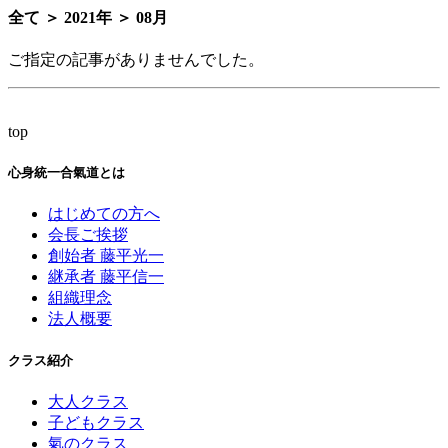
全て ＞ 2021年 ＞ 08月
ご指定の記事がありませんでした。
top
心身統一合氣道とは
はじめての方へ
会長ご挨拶
創始者 藤平光一
継承者 藤平信一
組織理念
法人概要
クラス紹介
大人クラス
子どもクラス
氣のクラス