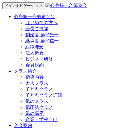
メインナビゲーション
心身統一合氣道とは
はじめての方へ
会長ご挨拶
創始者 藤平光一
継承者 藤平信一
組織理念
法人概要
ビジネス研修
会員規約
クラス紹介
指導内容
大人クラス
子どもクラス
子どもクラス詳細
氣のクラス
氣圧法クラス
氣の講座
企業・学校向け
入会案内