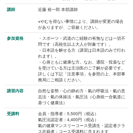
講師
近藤 裕一郎 本部講師
※やむを得ない事情により、講師が変更の場合
がありますが、ご容赦ください。
参加資格
・スポーツ・武道のご経験の有無などは一切不
問です（高校生以上大人が対象です）。
・日本語を解せる方（講習は日本語のみで行わ
れます）。
・心身ともに健康な方。なお、通院・投薬など
を受けている方は主治医のご了解が必要です。
詳しくは下記「注意事項」を参照の上、本部事
務局にご相談ください。
講習内容
自然な姿勢・心の静め方・氣の呼吸法・氣の意
志法・氣の体操法・氣圧法（心身統一合氣道に
基づく健康法）
受講料
会員・指導者：5,500円（税込）
氣圧法認定者：4,400円（税込）
氣の健康マンスリーコース受講生・認定者クラ
ス在籍者：コース受講料に含まれます