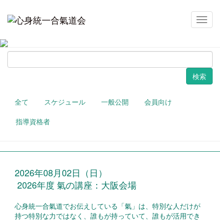
セミナー・講習会
メ
イ
ン
ナ
検
ビ
索
ゲ
ー
シ
ョ
全て
スケジュール
一般公開
会員向け
ン
指導資格者
2026年08月02日（日）
2026年度 氣の講座：大阪会場
心身統一合氣道でお伝えしている「氣」は、特別な人だけが
持つ特別な力ではなく、誰もが持っていて、誰もが活用でき