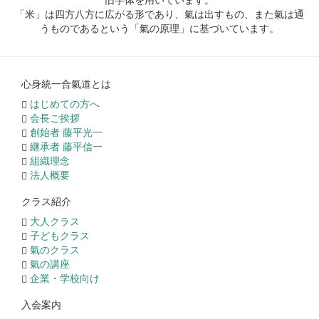
「米」は四方八方に広がる形であり、氣は出すもの、また氣は通
うものであるという「氣の原理」に基づいています。
心身統一合氣道とは
はじめての方へ
会長ご挨拶
創始者 藤平光一
継承者 藤平信一
組織理念
法人概要
クラス紹介
大人クラス
子どもクラス
氣のクラス
氣の講座
企業・学校向け
入会案内