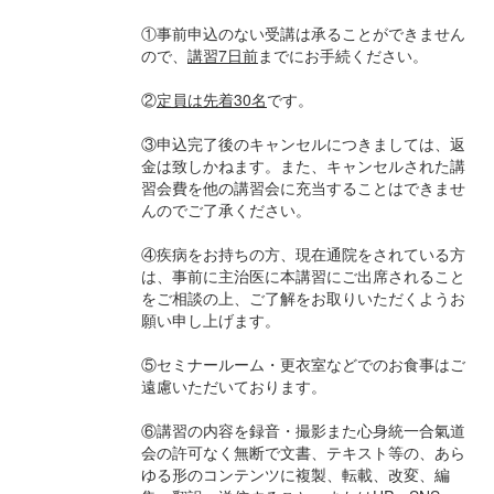
①事前申込のない受講は承ることができません
ので、
講習7日前
までにお手続ください。
②
定員は先着30名
です。
③申込完了後のキャンセルにつきましては、返
金は致しかねます。また、キャンセルされた講
習会費を他の講習会に充当することはできませ
んのでご了承ください。
④疾病をお持ちの方、現在通院をされている方
は、事前に主治医に本講習にご出席されること
をご相談の上、ご了解をお取りいただくようお
願い申し上げます。
⑤セミナールーム・更衣室などでのお食事はご
遠慮いただいております。
⑥講習の内容を録音・撮影また心身統一合氣道
会の許可なく無断で文書、テキスト等の、あら
ゆる形のコンテンツに複製、転載、改変、編