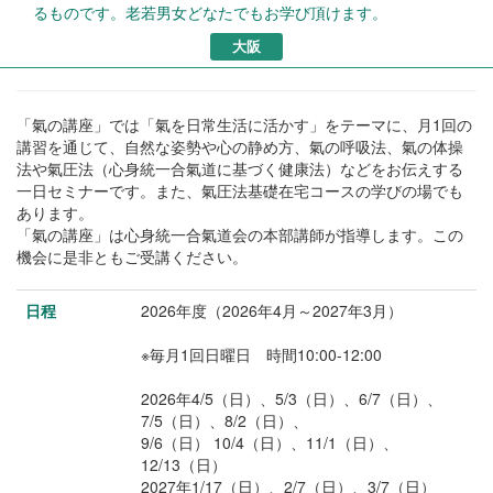
るものです。老若男女どなたでもお学び頂けます。
大阪
「氣の講座」では「氣を日常生活に活かす」をテーマに、月1回の
講習を通じて、自然な姿勢や心の静め方、氣の呼吸法、氣の体操
法や氣圧法（心身統一合氣道に基づく健康法）などをお伝えする
一日セミナーです。また、氣圧法基礎在宅コースの学びの場でも
あります。
「氣の講座」は心身統一合氣道会の本部講師が指導します。この
機会に是非ともご受講ください。
日程
2026年度（2026年4月～2027年3月）
※毎月1回日曜日 時間10:00-12:00
2026年4/5（日）、5/3（日）、6/7（日）、
7/5（日）、8/2（日）、
9/6（日） 10/4（日）、11/1（日）、
12/13（日）
2027年1/17（日）、2/7（日）、3/7（日）