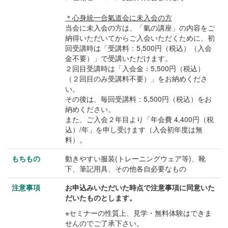
＊心身統一合氣道会に未入会の方
当会に未入会の方は、「氣の講座」の内容をご
納得いただいてからご入会いただくために、初
回受講時は「受講料：5,500円（税込）（入会
金不要）」で受講いただけます。
２回目受講時は「入会金：5,500円（税込）
（２回目のみ受講料不要）」をお納めくださ
い。
その後は、毎回受講料：5,500円（税込）をお
納めください。
また、ご入会２年目より「年会費 4,400円（税
込）/年」を申し受けます（入会初年度は無
料）。
もちもの
動きやすい服装(トレーニングウェア等)、靴
下、筆記用具、その他各自必要なもの
注意事項
お申込みいただいた時点で注意事項に同意いた
だいたものとします。
※セミナーの性質上、見学・無料体験はできま
せんのでご了承下さい。