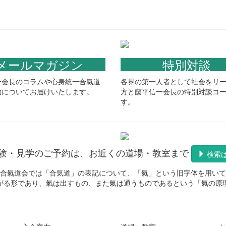
メールマガジン
特別対談
一会長のコラムや心身統一合氣道
各界の第一人者として社会をリ
動についてお届けいたします。
方と藤平信一会長の特別対談コ
す。
験・見学のご予約は、お近くの道場・教室まで
検索
合氣道会では「合気道」の表記について、「氣」という旧字体を用いて
がる形であり、氣は出すもの、また氣は通うものであるという「氣の原