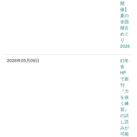
開
催】
夏の
全国
稽古
めぐ
り
2026
2026年05月09日
幻冬
お知らせ
舎
HP
で新
刊
『力
を抜
く練
習』
の試
し読
みが
可能