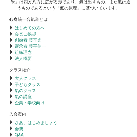
「米」は四方八方に広がる形であり、氣は出すもの、また氣は通
うものであるという「氣の原理」に基づいています。
心身統一合氣道とは
はじめての方へ
会長ご挨拶
創始者 藤平光一
継承者 藤平信一
組織理念
法人概要
クラス紹介
大人クラス
子どもクラス
氣のクラス
氣の講座
企業・学校向け
入会案内
さあ、はじめましょう
会費
Q&A