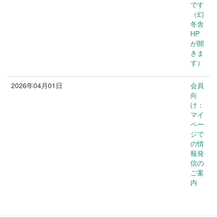
です
（幻
冬舎
HP
が開
きま
す）
2026年04月01日
会員
お知らせ
向
け：
マイ
ペー
ジで
の情
報発
信の
ご案
内