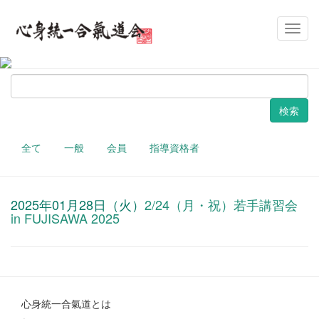
お知らせ
メ
イ
ン
ナ
検
ビ
索
ゲ
ー
シ
ョ
全て
一般
会員
指導資格者
ン
2025年01月28日（火）
2/24（月・祝）若手講習会
in FUJISAWA 2025
心身統一合氣道とは